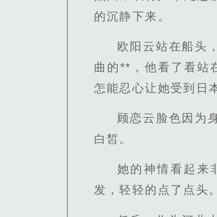
的沉静下来。
欧阳云站在船头
曲的**，他看了看
怎能忍心让她受到日
顾恋云脸色因为
白皙。
她的神情看起来
发，轻轻的点了点头