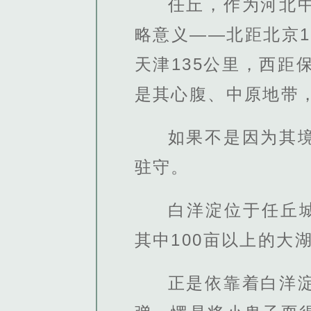
任丘，作为河北
略意义——北距北京1
天津135公里，西距
是其心腹、中原地带
如果不是因为其
驻守。
白洋淀位于任丘城
其中100亩以上的大
正是依靠着白洋