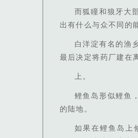
而狐瞳和狼牙大
出有什么与众不同的
白洋淀有名的渔
最后决定将药厂建在离
上。
鲤鱼岛形似鲤鱼
的陆地。
如果在鲤鱼岛上