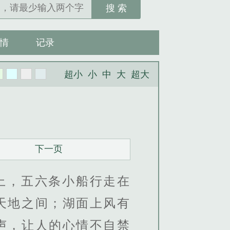
搜 索
情
记录
超小
小
中
大
超大
下一页
上，五六条小船行走在
天地之间；湖面上风有
声，让人的心情不自禁