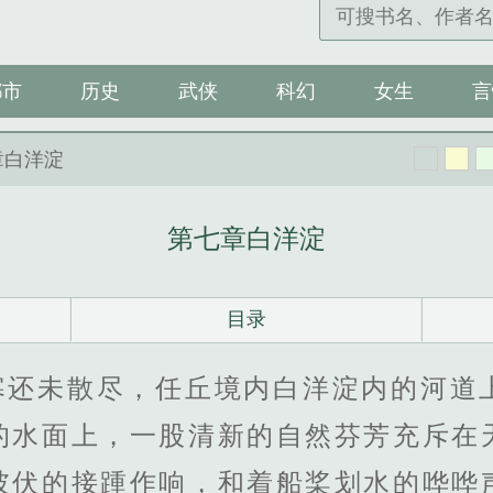
都市
历史
武侠
科幻
女生
言
章白洋淀
第七章白洋淀
目录
寒还未散尽，任丘境内白洋淀内的河道
的水面上，一股清新的自然芬芳充斥在
彼伏的接踵作响，和着船桨划水的哗哗