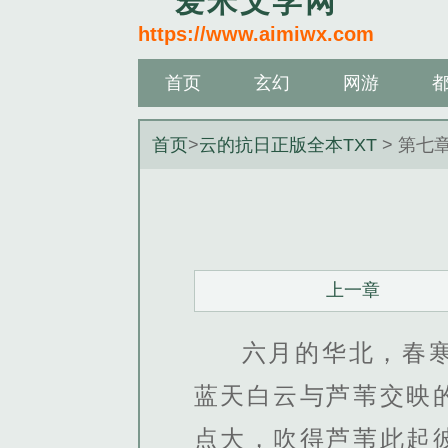
爱米文学网
https://www.aimiwx.com
首页
玄幻
网游
首页
>
云的抗日正版全本TXT
> 第七
上一章
六月的华北，春
蓝天白云与芦苇交映
点大，吹得芦苇此起