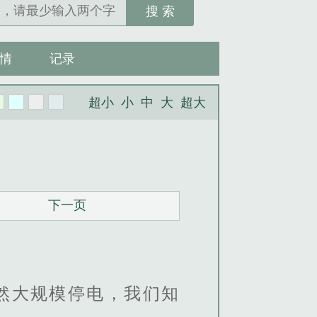
搜 索
情
记录
超小
小
中
大
超大
下一页
然大规模停电，我们知