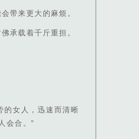
能会带来更大的麻烦。
仿佛承载着千斤重担。
。
旁的女人，迅速而清晰
人会合。”