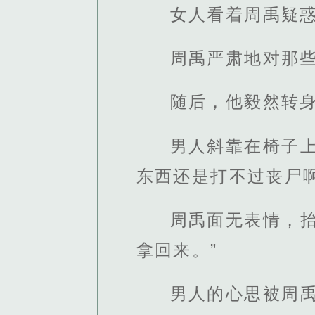
女人看着周禹疑惑
周禹严肃地对那些
随后，他毅然转
男人斜靠在椅子
东西还是打不过丧尸啊
周禹面无表情，
拿回来。”
男人的心思被周