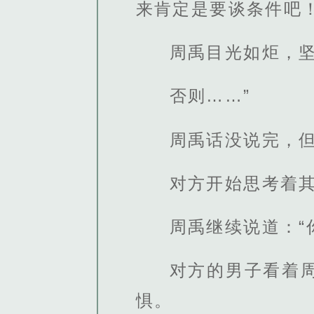
来肯定是要谈条件吧！
周禹目光如炬，
否则……”
周禹话没说完，
对方开始思考着
周禹继续说道：“
对方的男子看着
惧。