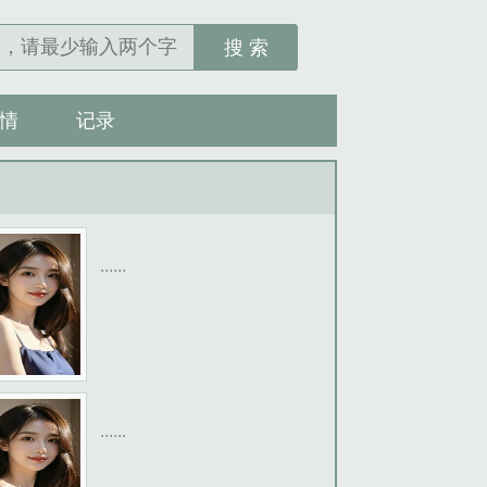
搜 索
情
记录
......
......