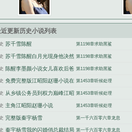
最近更新历史小说列表
苏千雪陈醒
史
第1198章求助黑鲨
苏千雪陈醒白月光现身他决然
史
第1198章求助黑鲨
走出婚姻围城
陈醒李墨颜小说女儿喜欢后爸
史
第1198章求助黑鲨
我成全他们一家三口
免费完整版江昭阳赵珊小说在
史
第1453章听候处理
线阅读
从乡镇公务员到权力巅峰江昭
史
第1453章听候处理
阳赵珊结局
主角江昭阳赵珊小说
史
第1453章听候处理
完整版秦宇杨雪
史
第一千六百零六章龙息
秦宇杨雪我的闪婚俏总裁结局
史
第一千六百零六章龙息