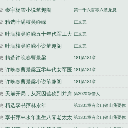
免费
秦宇杨雪小说笔趣阁
史
第一千六百零六章龙息
精选叶满枝吴峥嵘
史
正文完
叶满枝吴峥嵘五十年代军工大
史
正文完
院结局
叶满枝吴峥嵘小说笔趣阁
史
正文完
精选许晚春曹景梁
史
181第181章
许晚春曹景梁五零年代女军医
史
181第181章
结局
许晚春曹景梁小说笔趣阁
史
181第181章
天崩开局，从死囚营砍到并肩
史
第2020章借人
王
精选李书萍林永年
史
第1301章有金山银山我要你
李书萍林永年重生八零老太太
史
第1301章有金山银山我要你
抛子弃女结局