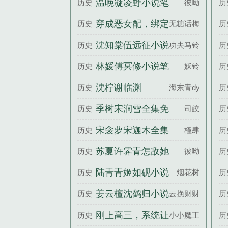
温晚凝凌野小说笔
历史
彼呦
历
妹的救世主百度云
趣阁
穿成恶女配，绑定
历史
无糖话梅
历
阴湿反派黑化前姜
沈知棠伍远征小说
历史
功夫马铃薯
历
岁谢砚寒全文完整
笔趣阁
林媛傅冥修小说笔
历史
妖铃
历
版
趣阁
沈柠谢临渊
历史
海东青dy
历
季树宋涧雪全集免
历史
司皎
历
费阅读
宋衾萝宋迦木全集
历史
橦肆
历
免费阅读
苏夏许霁青怎敌她
历史
彼呦
历
动人百度云
陆青青姬如砚小说
历史
烟花树
历
笔趣阁
姜云檀沈鹤归小说
历史
云挽财财
历
笔趣阁
刚上高三，系统让
历史
小小魔王
历