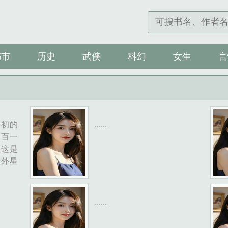
都市
历史
武侠
科幻
女生
言
最初的
......
三百一
以这是
外星
和大批
最后一
......