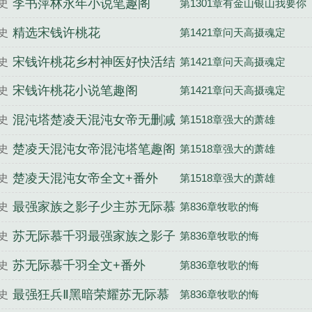
李书萍林永年小说笔趣阁
史
第1301章有金山银山我要你
精选宋钱许桃花
史
第1421章问天高摄魂定
宋钱许桃花乡村神医好快活结
史
第1421章问天高摄魂定
局
宋钱许桃花小说笔趣阁
史
第1421章问天高摄魂定
混沌塔楚凌天混沌女帝无删减
史
第1518章强大的萧雄
完整版
楚凌天混沌女帝混沌塔笔趣阁
史
第1518章强大的萧雄
楚凌天混沌女帝全文+番外
史
第1518章强大的萧雄
最强家族之影子少主苏无际慕
史
第836章牧歌的悔
千羽无删减完整版
苏无际慕千羽最强家族之影子
史
第836章牧歌的悔
少主笔趣阁
苏无际慕千羽全文+番外
史
第836章牧歌的悔
最强狂兵Ⅱ黑暗荣耀苏无际慕
史
第836章牧歌的悔