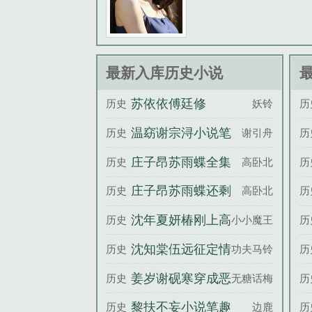
最新入库历史小说
苏依依傅廷修
历史
妖铃
历
温窈谢宗浔小说笔
历史
谢引舟
历
趣阁
庄子昂苏雨蝶全集
历史
高卧北
历
免费阅读
庄子昂苏雨蝶还剩
历史
高卧北
历
三个月命，请让我
沈年夏妍椿刚上高
历史
小小魔王
历
从容赴死百度云
三，系统让我去讨
沈知棠伍远征定情
历史
功夫马铃薯
历
伐魔王百度云
空间竹马你哪里跑
姜岁谢砚寒穿成恶
历史
无糖话梅
历
百度云
女配，绑定阴湿反
黎扶不妄小说笔趣
历史
边鹿
历