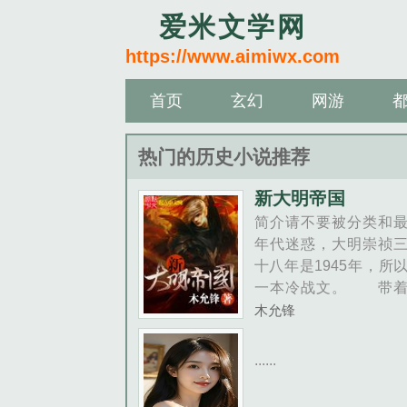
爱米文学网
https://www.aimiwx.com
首页
玄幻
网游
热门的历史小说推荐
新大明帝国
简介请不要被分类和
年代迷惑，大明崇祯
十八年是1945年，所
一本冷战文。 带着
高等文明的宇宙飞船
木允锋
机器人士兵穿越抗战
刻。 南......
......