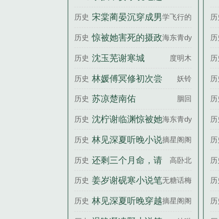
派黑化前百度云
阁
宋棠蔺晏沉穿成男
历史
学飞行的鱼
历
主的恶毒初恋，被
惊被她害死的摄政
历史
海东青dy
历
亲哭百度云
王也重生了沈柠谢
沈玉芜谢寒城
历史
度明木
历
临渊全文完整版
林媛傅冥修初次尝
历史
妖铃
历
鲜百度云
苏凉楚南佑
历史
胭回
历
沈柠谢临渊惊被她
历史
海东青dy
历
害死的摄政王也重
林见深夏听晚小说
历史
摘星阁阁主
历
生了百度云
笔趣阁
还剩三个月命，请
历史
高卧北
历
让我从容赴死庄子
姜岁谢砚寒小说笔
历史
无糖话梅
历
昂苏雨蝶全文完整
趣阁
林见深夏听晚穿越
历史
摘星阁阁主
历
版
成恶人，我成了妹