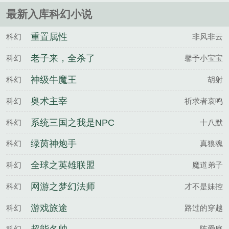
最新入库科幻小说
重置属性
科幻
非风非云
老子来，全杀了
科幻
馨予小宝宝
神级牛魔王
科幻
胡射
奥术主宰
科幻
祈求者哀鸣
系统三国之我是NPC
科幻
十八默
绿茵神炮手
科幻
真狼魂
全球之英雄联盟
科幻
魔道弟子
网游之梦幻法师
科幻
才不是妹控
游戏旅途
科幻
路过的穿越
科幻
陈爱庭