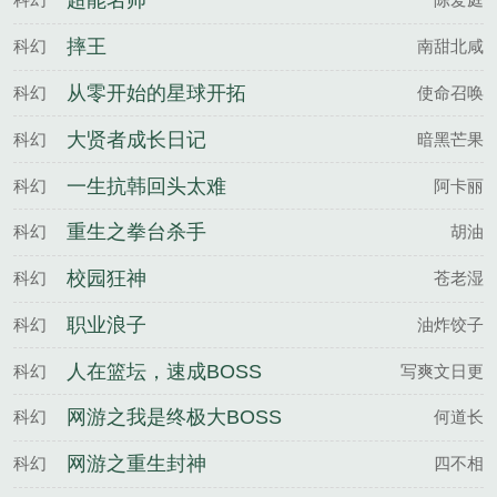
超能名帅
摔王
科幻
南甜北咸
从零开始的星球开拓
科幻
使命召唤
大贤者成长日记
科幻
暗黑芒果
一生抗韩回头太难
科幻
阿卡丽
重生之拳台杀手
科幻
胡油
校园狂神
科幻
苍老湿
职业浪子
科幻
油炸饺子
人在篮坛，速成BOSS
科幻
写爽文日更
网游之我是终极大BOSS
科幻
何道长
网游之重生封神
科幻
四不相