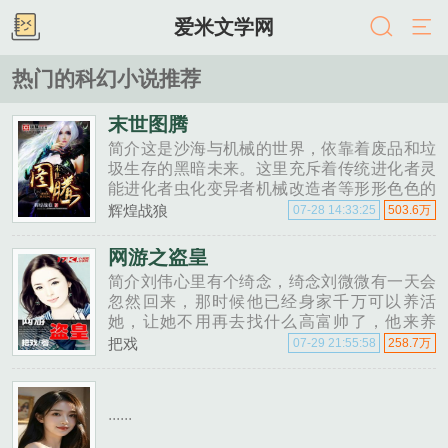
爱米文学网
热门的科幻小说推荐
末世图腾
简介这是沙海与机械的世界，依靠着废品和垃
圾生存的黑暗未来。这里充斥着传统进化者灵
能进化者虫化变异者机械改造者等形形色色的
新人类，在这片残酷而危险的土地上里争夺最
辉煌战狼
07-28 14:33:25
503.6万
后的资源。一位在垃圾堆上长大的冷酷少年，
偶遇天空之城失落的贵族......
网游之盗皇
简介刘伟心里有个绮念，绮念刘微微有一天会
忽然回来，那时候他已经身家千万可以养活
她，让她不用再去找什么高富帅了，他来养
她。她只用每天陪着他玩游戏就好了。 为
把戏
07-29 21:55:58
258.7万
了这个绮念，他飞刀独步天涯......
......