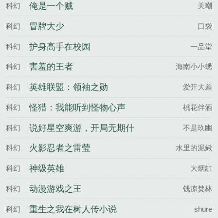
俺是一个贼
科幻
关嘲
冒牌大少
科幻
口袋
护身高手在校园
科幻
一品堂
害羞的王者
科幻
海南小小蟋
英雄联盟：领袖之勋
科幻
爱开大差
怪猎：我能听到怪物心声
科幻
桃花伴酒
说好星空爽游，开局无期什
科幻
不是玖幽
么鬼
火影忍者之雷莹
科幻
水里的泥鳅
神级英雄
科幻
大烟缸
动漫游戏之王
科幻
钱凉焚林
重生之我在树人传小说
科幻
shure