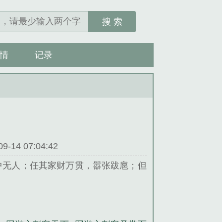
搜 索
情
记录
14 07:04:42
中无人；任其家财万贯，嚣张跋扈；但