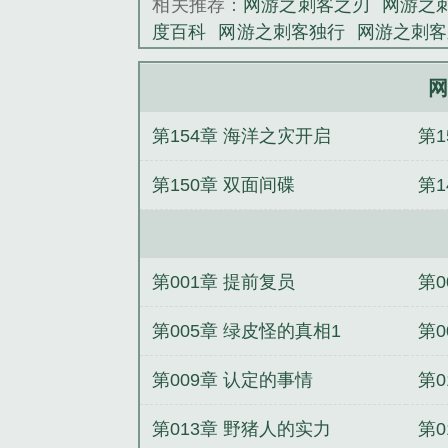
相关推荐：
网游之刺客之刃
网游之
度百科
网游之刺客独行
网游之刺客
生百科
网游之刺客的
网游之刺客为
重生全文免费阅读
网游之刺客人生
网
一号线
网游之刺客重生 全集
网游
第154章 海洋之灾开启
第1
第150章 双面间碟
第
第001章 提前复员
第0
第005章 绿皮怪的真相1
第0
第009章 认定的事情
第0
第013章 野猪人的实力
第0