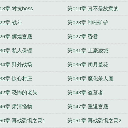
18章 对抗boss
第019章 真不是故意的
22章 战斗
第023章 神秘矿铲
26章 辉煌宫殿
第027章 昏君
30章 私人保镖
第031章 土豪凌城
34章 野外战场
第035章 闭月羞花
38章 惊心村庄
第039章 魔化杀人魔
42章 恐怖的老头
第043章 盗墓者
46章 肃清怪物
第047章 重返宫殿
50章 再战恐惧之灵1
第051章 再战恐惧之灵2