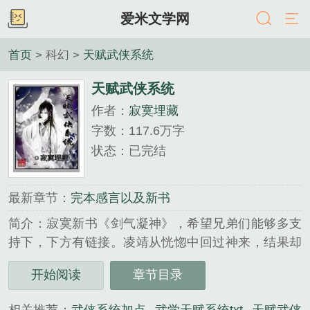
爱米文学网
首页
> 科幻 >
天赋武侠系统
天赋武侠系统
作者：
寂寞埋藏
字数：117.6万字
状态：已完结
最新章节：
完本感言以及新书
简介：寂寞新书《剑气凝神》，希望兄弟们能够多支
持下，下方有链接。凌靖从恍惚中回过神来，结果却
发现自己成了“君子剑”岳不群的真传八弟子，他很纠
开始阅读
章节目录
结，这个人可是出了名的坑徒弟啊。然而这时，一声
机械般的脆响突然在心中响起。“天赋武侠系统激活！