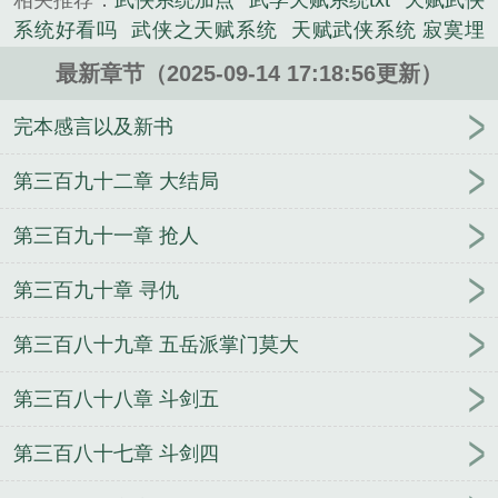
相关推荐：
武侠系统加点
武学天赋系统txt
天赋武侠
确认宿主凌靖！”“靠，这又是什么？”一副天赋树图案
系统好看吗
武侠之天赋系统
天赋武侠系统 寂寞埋
突然出现在他的脑海中，他的视线很快便扫到天赋树
藏
天赋系统
武侠 系统
武侠之神级天赋系统
武侠
最后一层：乾坤大挪移、九阳神功、独孤九剑、凌波
最新章节（2025-09-14 17:18:56更新）
之满级天赋
武侠系统秦天
天赋无敌系统
天赋系统
微步、易筋经、北冥神功......
类型的
武侠开局满级天赋
武学天赋系统
单机武侠
完本感言以及新书
《天赋武侠系统》是寂寞埋藏精心创作的科幻类小
先天天赋
武侠开局接盘王夫人免费阅读
关于天赋系
说。
统的
天赋武侠系统免费阅读
武侠之天逆
武侠之我
第三百九十二章 大结局
能提升天赋
武侠之神级天赋
武侠天赋兑换系统
武
第三百九十一章 抢人
侠我的天赋能升级
天赋武侠系统TXT
天赋武侠系统
百度百科
天赋武侠系统推荐
武侠开局无限天赋点
第三百九十章 寻仇
武侠之十倍天赋
武侠之天意系统
武侠之天书系统
武侠之天道系统
武侠天赋最高
武侠之无敌天赋
天
第三百八十九章 五岳派掌门莫大
赋武侠系统全集
第三百八十八章 斗剑五
第三百八十七章 斗剑四