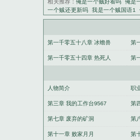
相关推荐：
俺是一个贼好看吗
俺是
一个贼还更新吗
我是一个贼国语1
版
俺是一个贼改名了
俺是一个贼
有一句诗句怎么说的
俺是一个贼TX
里面的歌曲名字
俺是一个贼全文阅
第一千零五十八章 冰蟾兽
第
第一千零五十四章 热死人
第
人物简介
职
第三章 我的工作台9567
第四
第七章 废弃的矿洞
第
第十一章 败家月月
第