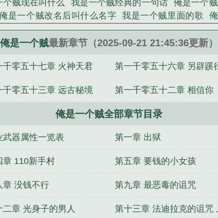
一个贼现在叫什么
我是一个贼经典的一句话
俺是一个贼
俺是一个贼改名后叫什么名字
我是一个贼里面的歌
关嘲
我是个贼
俺是一个贼停更原因
俺是一个贼嘀嗒
T
俺是一个贼 关嘲
俺是一个贼免费阅读
我是一个贼国
俺是一个贼
最新章节（2025-09-21 21:45:36更新）
读
我是一个贼完整
一千零五十七章 火神天君
第一千零五十六章 另辟蹊
一千零五十三章 远古秘境
第一千零五十二章 相信你
俺是一个贼全部章节目录
业武器属性一览表
第一章 出狱
章 110新手村
第五章 要钱的小女孩
八章 没钱不行
第九章 最恶毒的诅咒
十二章 光身子的男人
第十三章 法迪拉克的诅咒 