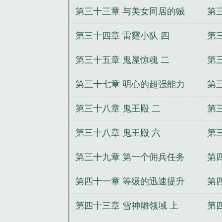
第三十三章 与美女同居的贼
第
下
第三十四章 雷霆小队 四
第
第三十五章 鬼屋惊魂 二
第
第三十七章 明心的超强能力
第
一
二
第三十八章 鬼王殿 二
第
第三十八章 鬼王殿 六
第
第三十九章 第一个佣兵任务
第
三
第四十一章 等级的迅速提升
第
上
下
第四十三章 雪神雕领域 上
第