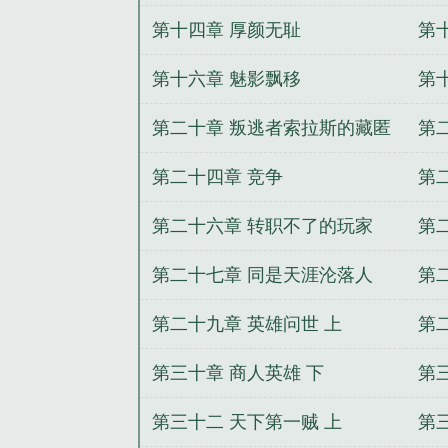
第十四章 厚颜无耻
第
第十六章 魅影飘移
第
第二十章 叛逃者索拉斯的藏匿
第
地
第二十四章 竞争
第
第二十六章 转职不了的玩家
第
上
中
第二十七章 同是天涯沦落人
第
中
下
第二十九章 英雄问世 上
第
第三十章 商人英雄 下
第
第三十二 天下第一贼 上
第