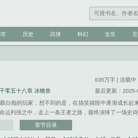
都市
历史
武侠
科幻
女生
言
635万字 | 连载中
千零五十八章 冰蟾兽
最后更新：2025-09-
最白痴的玩家，想不到的是，在搞笑搞怪中逐渐成长起
命运列强之中，走上一条王者之路，最终演绎了一场史诗般
是关嘲精心创作的科幻类小说。
章节目录