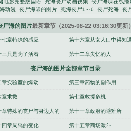
啸电影完整版国语
死海丧尸动画视频
丧尸海啸在线播
海动漫
丧尸海啸的图片
死海丧尸1～6
丧尸死海
丧
瓜
丧尸海啸是什么电影
丧尸随海啸而来是什么电影
丧
~6
丧尸海潮百度百科
丧尸的山海
丧尸海啸电影完整
丧尸海的图片
最新章节（2025-08-22 03:16:30更新
哪
丧尸海岸
十七章特殊的感应
第十六章从女人口中得知
十三只是为了活着
第十二章失忆的人
丧尸海的图片全部章节目录
二章实验室的爆动
第三章药物的副作用
六章求救
第七章救援危机
十章特殊的丧尸与身边人的
第十一章政府的避难所
殊变化
十四章周禹的变化
第十五章商场激斗