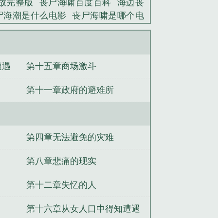
放完整版
丧尸海啸百度百科
海边丧
尸海潮是什么电影
丧尸海啸是哪个电
尸海啸电影在线观看完整版
丧尸海的
版在线观看
丧尸海浪
丧尸海潮
丧尸
）
遭遇
第十五章商场激斗
第十一章政府的避难所
第四章无法避免的灾难
第八章悲痛的现实
第十二章失忆的人
第十六章从女人口中得知遭遇