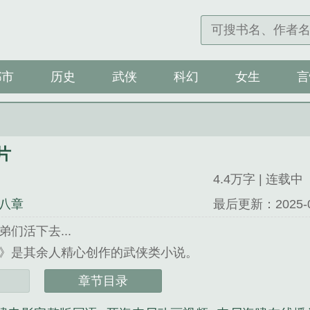
都市
历史
武侠
科幻
女生
言
片
4.4万字 | 连载中
八章
最后更新：2025-08-
们活下去...
》是其余人精心创作的武侠类小说。
章节目录