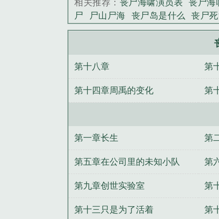
相关推荐：
丧尸海啸演员表
丧尸海
尸
尸山尸海
丧尸岛是什么
丧尸死
影
丧尸海啸电影完整版在线观看西
图片
丧尸海滩
丧尸之海
死海丧尸1
海啸在线播放
丧海水图片
丧尸岛在
第十八章
第
第十四章周禹的变化
第
第一章长生
第
第五章在公司里的未知小队
第
第九章创世实验室
第
特
第十三只是为了活着
第